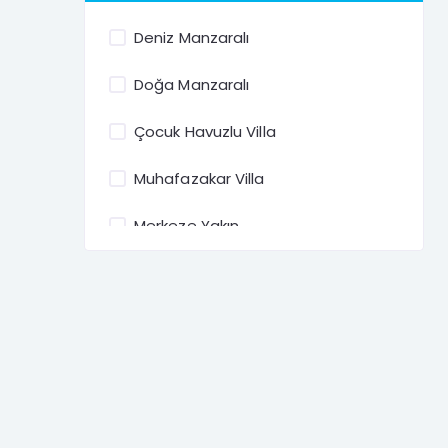
Deniz Manzaralı
Bodrum Denize Sıfır Ki
Doğa Manzaralı
Çocuk Havuzlu Villa
Muhafazakar Villa
Merkeze Yakın
Müstakil Bahçe
Otel Rezidans
Balayı Villaları
Özel Havuzlu