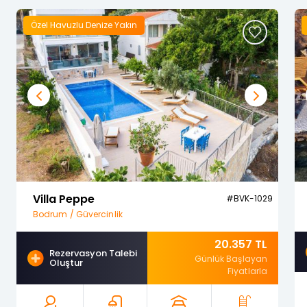
Özel Havuzlu Denize Yakın
Previous
Next
Villa Peppe
#BVK-1029
Bodrum / Güvercinlik
20.357 TL
Rezervasyon Talebi
Günlük Başlayan
Oluştur
Fiyatlarla