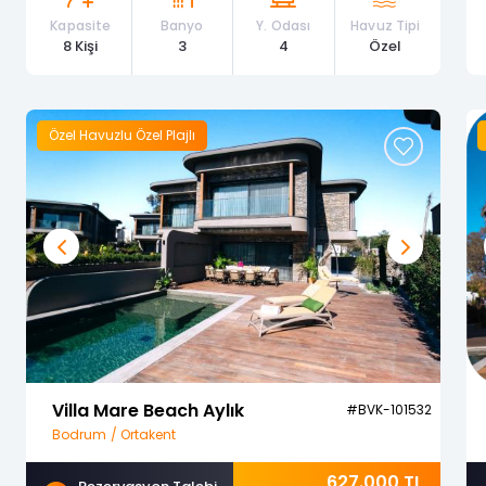
Kapasite
Banyo
Y. Odası
Havuz Tipi
8 Kişi
3
4
Özel
Özel Havuzlu Özel Plajlı
Previous
Next
Villa Mare Beach Aylık
#BVK-101532
Bodrum / Ortakent
627.000 TL