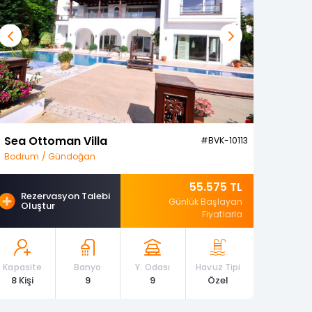
a Seçenekleri Nelerdir?
Previous
Next
Sea Ottoman Villa
#BVK-10113
Bodrum / Gündoğan
55.575 TL
Rezervasyon Talebi
Günlük Başlayan
Oluştur
Fiyatlarla
Kapasite
Banyo
Y. Odası
Havuz Tipi
8 Kişi
9
9
Özel