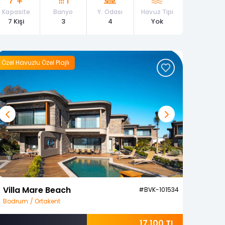
Kapasite
Banyo
Y. Odası
Havuz Tipi
7 Kişi
3
4
Yok
Özel Havuzlu Özel Plajlı
Previous
Next
Villa Mare Beach
#BVK-101534
Bodrum / Ortakent
17.100 TL