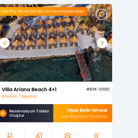
Özel Plaj Denize Sıfır Min.101 Gece Kiralanabilir
Previous
Next
Villa Ariana Beach 4+1
#BVK-101351
Bodrum / Akyarlar
Fiyat Belirtilmedi
Rezervasyon Talebi
Oluştur
Aylık Başlayan Fiyatlarla