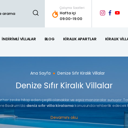
Çalışma Saatleri
Hafta içi
09:00-19:00
İNDIRIMLI VILLALAR
BLOG
KIRALIK APARTLAR
KIRALIK VILL
Ana Sayfa
Denize Sıfır Kiralık Villalar
Denize Sıfır Kiralık Villalar
ar
her zevke hitap eden çeşitli olanaklar ve eşsiz manzaralar sunuyor. Tatili
lere Bodrum’da
deniz sıfır villa kiralama
konusunda rehberlik edecek tüm 
k faktörü göz önünde bulundurmanız gerekmektedir. Bölgenin çeşitli beldeler
Devamını oku
lgelerde yer alan villalar, deniz kenarında sakin bir tatil yapmak isteyenle