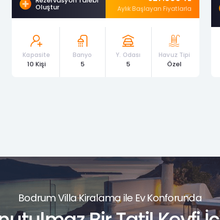
Rezervasyon Talebi
Oluştur
Aylık Başlayan Fiyatlarla
Kapasite
Banyo
Y. Odası
Havuz Tipi
10 Kişi
5
5
Özel
Bodrum Villa Kiralama ile Ev Konforunda
nutulmaz Bir Tatil Keyfi İç