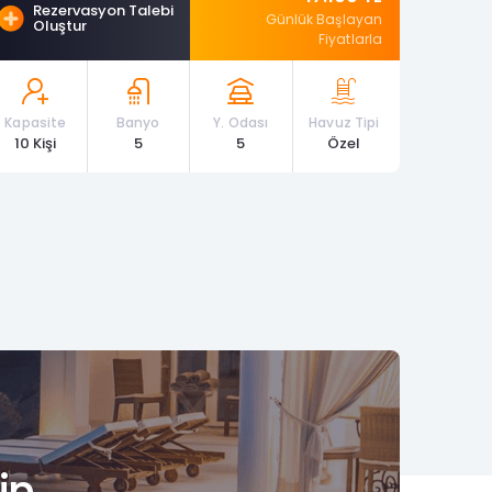
Rezervasyon Talebi
Günlük Başlayan
Oluştur
Fiyatlarla
Kapasite
Banyo
Y. Odası
Havuz Tipi
10 Kişi
5
5
Özel
in