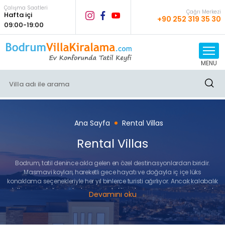
Çalışma Saatleri
Çağrı Merkezi
Hafta içi
+90 252 319 35 30
09:00-19:00
MENU
Ana Sayfa
Rental Villas
Rental Villas
Bodrum, tatil denince akla gelen en özel destinasyonlardan biridir.
Masmavi koyları, hareketli gece hayatı ve doğayla iç içe lüks
konaklama seçenekleriyle her yıl binlerce turisti ağırlıyor. Ancak kalabalık
otellerin sunduğu sınırlı alan yerine, tatilinizi tamamen özgür ve konforlu
Devamını oku
bir şekilde yaşamak isterseniz,
Bodrum villa kiralama
sizin için harika
bir alternatif olabilir.