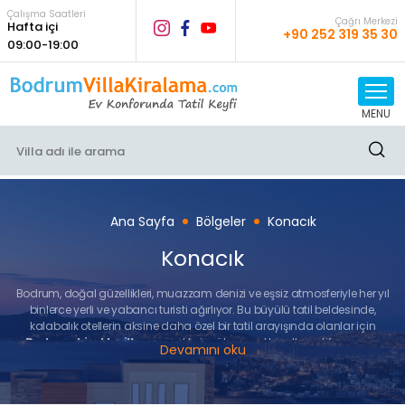
Çalışma Saatleri
Çağrı Merkezi
Hafta içi
+90 252 319 35 30
09:00-19:00
MENU
Ana Sayfa
Bölgeler
Konacık
Konacık
Bodrum, doğal güzellikleri, muazzam denizi ve eşsiz atmosferiyle her yıl
binlerce yerli ve yabancı turisti ağırlıyor. Bu büyülü tatil beldesinde,
kalabalık otellerin aksine daha özel bir tatil arayışında olanlar için
Bodrum kiralık villa
seçenekleri mükemmel bir alternatif sunuyor.
Devamını oku
Özellikle Konacık bölgesi, sakinliği ve Bodrum’a olan yakınlığıyla, tatilciler
için huzurlu bir kaçamak noktası oluyor.
Konacık villa kiralama
fırsatları, size hem konforlu hem de unutulmaz bir tatil deneyimi vaat