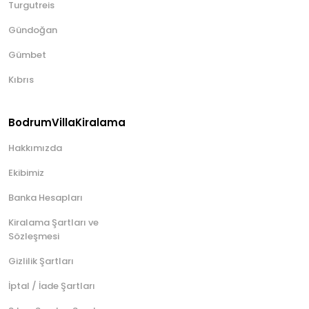
Turgutreis
Adabükü Kiralık Villa
Akyarlar Kiralık Villa
Gündoğan
Bağla Kiralık Villa
Bitez Kiralık Villa
Gümbet
Güllük Kiralık Villa
Gümbet Kiralık Villa
Kıbrıs
Gümüşlük Kiralık Villa
Gündoğan Kiralık Villa
Güvercinlik Kiralık Villa
BodrumVillaKiralama
Kızılağaç Kiralık Villa
Ortakent Kiralık Villa
Hakkımızda
Torba Kiralık Villa
Turgutreis Kiralık Villa
Ekibimiz
Türkbükü Kiralık Villa
Banka Hesapları
Yahşi Kiralık Villa
Yalıçiftlik Kiralık Villa
Kiralama Şartları ve
Sözleşmesi
Gizlilik Şartları
İptal / İade Şartları