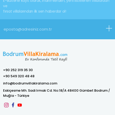
E-Bültene kayıt olarak, indirimlerden, yeni listelenen villalardan
ve
fırsat villalarından ilk sen haberdar ol!
+90 252 319 35 30
+90 549 320 48 48
info@bodrumvillakiralama.com
Eskiçesme Mh. Sadi Irmak Cd. No:18/A 48400 Gümbet Bodrum /
Muğla - Türkiye