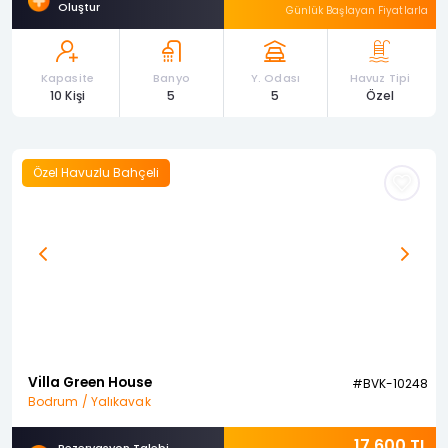
Oluştur
Günlük Başlayan Fiyatlarla
Kapasite
Banyo
Y. Odası
Havuz Tipi
10 Kişi
5
5
Özel
Özel Havuzlu Bahçeli
Previous
Next
Villa Green House
#BVK-10248
Bodrum / Yalıkavak
17.600 TL