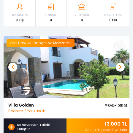
Kapasite
Banyo
Y. Odası
Havuz Tipi
8 Kişi
4
4
Özel
Özel Havuzlu Bahçeli ve Manzaralı
Previous
Next
Villa Golden
#BVK-101561
Bodrum / Yalıkavak
13.000 TL
Rezervasyon Talebi
Oluştur
Günlük Başlayan Fiyatlarla