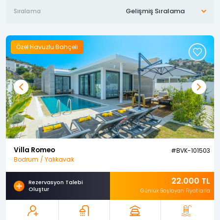
Sıralama
Özel Havuzlu Bahçeli
Previous
Next
Villa Romeo
#BVK-101503
Bodrum / Yalıkavak
22.000 TL
Rezervasyon Talebi
Oluştur
Günlük Başlayan Fiyatlarla