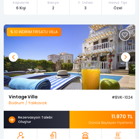
Kapasite
Banyo
Y. Odası
Havuz Tipi
6 Kişi
2
3
Özel
% 10 İNDİRİM FIRSATLI VİLLA
Previous
Next
Vintage Villa
#BVK-1024
Bodrum / Yalıkavak
11.970 TL
Rezervasyon Talebi
Oluştur
Günlük Başlayan Fiyatlarla