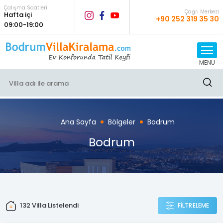
Çalışma Saatleri
Çağrı Merkezi
Hafta içi
+90 252 319 35 30
09:00-19:00
MENU
Ana Sayfa
Bölgeler
Bodrum
Bodrum
132
Villa Listelendi
FİLTRELEME