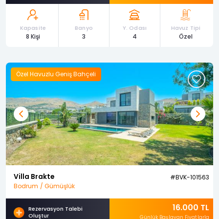
Kapasite
Banyo
Y. Odası
Havuz Tipi
8 Kişi
3
4
Özel
Özel Havuzlu Geniş Bahçeli
Previous
Next
Villa Brakte
#BVK-101563
Bodrum / Gümüşlük
16.000 TL
Rezervasyon Talebi
Oluştur
Günlük Başlayan Fiyatlarla