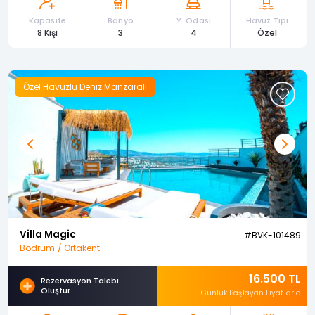
Kapasite
Banyo
Y. Odası
Havuz Tipi
8 Kişi
3
4
Özel
Özel Havuzlu Deniz Manzaralı
Previous
Next
Villa Magic
#BVK-101489
Bodrum / Ortakent
16.500 TL
Rezervasyon Talebi
Oluştur
Günlük Başlayan Fiyatlarla