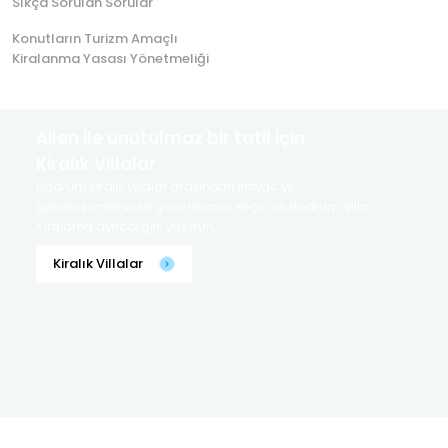
Sıkça Sorulan Sorular
Konutların Turizm Amaçlı
Kiralanma Yasası Yönetmeliği
Ailen ile unutulmaz bir tatil için
Kiralık Villalar
Bodrum kiralık villalar arasından ihtiyaç ve
gereksinimlerinize göre villanızı seçin ve Bodrum Villa
Kiralama ayrıcalığını yaşayın.
Kiralık Villalar