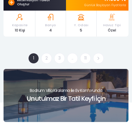
Rezervasyon Talebi
Oluştur
Günlük Başlayan Fiyatlarla
Kapasite
Banyo
Y. Odası
Havuz Tipi
10 Kişi
4
5
Özel
1
2
3
..
11
Bodrum Villa Kiralama ile Ev Konforunda
Unutulmaz Bir Tatil Keyfi İçin