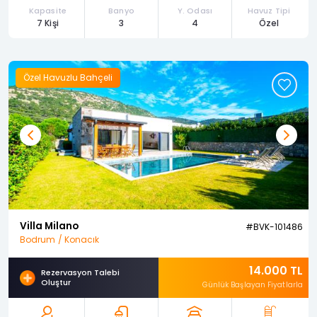
Kapasite
Banyo
Y. Odası
Havuz Tipi
7 Kişi
3
4
Özel
Özel Havuzlu Bahçeli
Previous
Next
Villa Milano
#BVK-101486
Bodrum / Konacık
14.000 TL
Rezervasyon Talebi
Oluştur
Günlük Başlayan Fiyatlarla