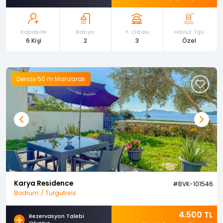
Kapasite
Banyo
Y. Odası
Havuz Tipi
6 Kişi
2
3
Özel
Denize 50 m Manzaralı
Previous
Next
Karya Residence
#BVK-101546
Bodrum / Turgutreis
4.500 TL
Rezervasyon Talebi