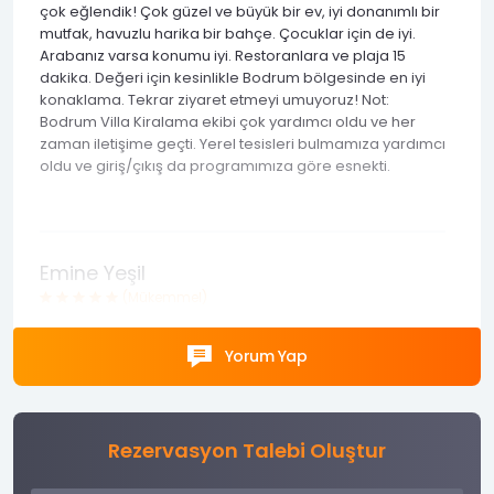
çok eğlendik! Çok güzel ve büyük bir ev, iyi donanımlı bir
mutfak, havuzlu harika bir bahçe. Çocuklar için de iyi.
Arabanız varsa konumu iyi. Restoranlara ve plaja 15
dakika. Değeri için kesinlikle Bodrum bölgesinde en iyi
konaklama. Tekrar ziyaret etmeyi umuyoruz! Not:
Bodrum Villa Kiralama ekibi çok yardımcı oldu ve her
zaman iletişime geçti. Yerel tesisleri bulmamıza yardımcı
oldu ve giriş/çıkış da programımıza göre esnekti.
Emine Yeşil
(Mükemmel)
Yaklaşık 3 hafta kaldık ve harikaydı. Ev çok güzel. Aslıhan
çok duyarlıydı. Teşekkürler.
Yorum Yap
Rezervasyon Talebi Oluştur
Asmaa El Maanni
(Mükemmel)