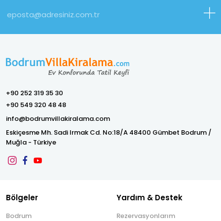
sizleri misafir etmekten keyif duyarız.
Bekir Yucel
(Mükemmel)
Ideal getaway place from busy Bodrum city center, very
+90 252 319 35 30
clean facilities and very private with good size inground
+90 549 320 48 48
pool. Walking distance to shops short drive to beach.
We were very happy to pick this place for our stay and
info@bodrumvillakiralama.com
definitely will return. Bekir Yucel Melbourne Australia
Eskiçesme Mh. Sadi Irmak Cd. No:18/A 48400 Gümbet Bodrum /
Muğla - Türkiye
Bölgeler
Yardım & Destek
Bodrum
Rezervasyonlarım