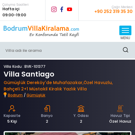
Çalışma Saatleri
Çağrı Merkezi
Hafta içi
+90 252 319 35 30
09:00-19:00
MENU
Villa Kodu : BVK-101377
Villa Santiago
Gümüşlük Dereköy'de Muhafazakar,Özel Havuzlu,
Bahçeli 2+1 Müstakil Kiralık Yazlık Villa
Bodrum
/
Gümüşlük
Kapasite
Banyo
Y. Odası
Havuz Tipi
5 Kişi
2
2
Özel Havuz