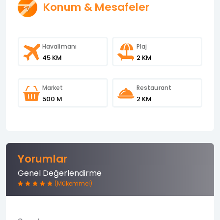
Konum & Mesafeler
Havalimanı
Plaj
45 KM
2 KM
Market
Restaurant
500 M
2 KM
Yorumlar
Genel Değerlendirme
(Mükemmel)