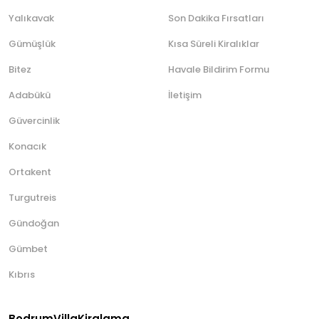
Yalıkavak
Son Dakika Fırsatları
Gümüşlük
Kısa Süreli Kiralıklar
Bitez
Havale Bildirim Formu
Adabükü
İletişim
Güvercinlik
Konacık
Ortakent
Turgutreis
Gündoğan
Gümbet
Kıbrıs
BodrumVillaKiralama