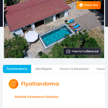
VİDEO İZLE
TÜM FOTOĞRAFLAR
Fiyatlandırma
Villa Bilgileri
Konum & Mesafeler
Yoruml
Fiyatlandırma
Günlük Kiralama Fiyatları