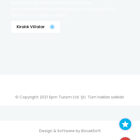
Bodrum kiralık villalar arasından ihtiyaç ve
gereksinimlerinize göre villanızı seçin ve Bodrum Villa
Kiralama ayrıcalığını yaşayın.
Kiralık Villalar
© Copyright 2021 Spm Turizm Ltd. Şti. Tüm hakları saklıdır.
Design & Software by
BocekSoft