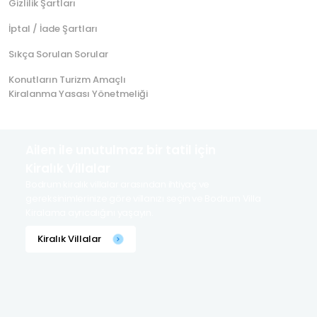
Gizlilik Şartları
İptal / İade Şartları
Sıkça Sorulan Sorular
Konutların Turizm Amaçlı
Kiralanma Yasası Yönetmeliği
Ailen ile unutulmaz bir tatil için
Kiralık Villalar
Bodrum kiralık villalar arasından ihtiyaç ve
gereksinimlerinize göre villanızı seçin ve Bodrum Villa
Kiralama ayrıcalığını yaşayın.
Kiralık Villalar