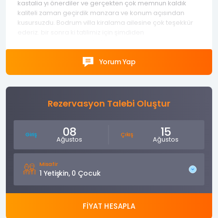
kastalia yı önerdiler ve gerçekten çok memnun kaldık
kaliteli zaman geçirdik manzara ve konum açısından
kusursuzdu. Bodrum villa kiralama ailesine çok teşekkür
ederiz. bir sonra ki tatilimiz için şimdiden
rezervasyonumuzu yaptırdık.
Yorum Yap
Rezervasyon Talebi Oluştur
08
15
Giriş
Çıkış
Ağustos
Ağustos
Misafir
1 Yetişkin, 0 Çocuk
FİYAT HESAPLA