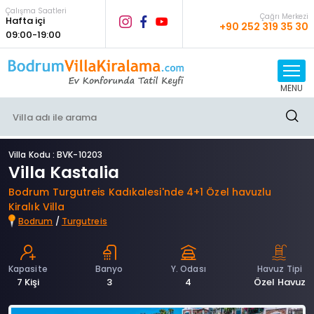
Çalışma Saatleri
Çağrı Merkezi
Hafta içi
+90 252 319 35 30
09:00-19:00
MENU
Villa Kodu : BVK-10203
Villa Kastalia
Bodrum Turgutreis Kadıkalesi'nde 4+1 Özel havuzlu
Kiralık Villa
Bodrum
/
Turgutreis
Kapasite
Banyo
Y. Odası
Havuz Tipi
7 Kişi
3
4
Özel Havuz