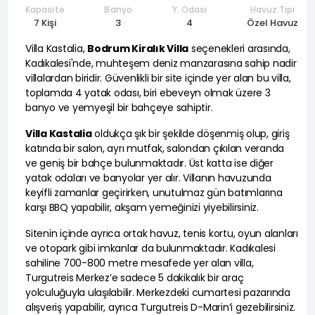
Kapasite
Banyo
Y. Odası
Havuz Tipi
7 Kişi
3
4
Özel Havuz
Villa Kastalia,
Bodrum Kiralık Villa
seçenekleri arasında,
Kadıkalesi'nde, muhteşem deniz manzarasına sahip nadir
villalardan biridir. Güvenlikli bir site içinde yer alan bu villa,
toplamda 4 yatak odası, biri ebeveyn olmak üzere 3
banyo ve yemyeşil bir bahçeye sahiptir.
Villa Kastalia
oldukça şık bir şekilde döşenmiş olup, giriş
katında bir salon, ayrı mutfak, salondan çıkılan veranda
ve geniş bir bahçe bulunmaktadır. Üst katta ise diğer
yatak odaları ve banyolar yer alır. Villanın havuzunda
keyifli zamanlar geçirirken, unutulmaz gün batımlarına
karşı BBQ yapabilir, akşam yemeğinizi yiyebilirsiniz.
Sitenin içinde ayrıca ortak havuz, tenis kortu, oyun alanları
ve otopark gibi imkanlar da bulunmaktadır. Kadıkalesi
sahiline 700-800 metre mesafede yer alan villa,
Turgutreis Merkez’e sadece 5 dakikalık bir araç
yolculuğuyla ulaşılabilir. Merkezdeki cumartesi pazarında
alışveriş yapabilir, ayrıca Turgutreis D-Marin’i gezebilirsiniz.