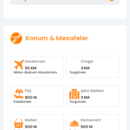
Konum & Mesafeler
Havalimanı
Otogar
50 KM
3 KM
Milas-Bodrum Havalimanı
Turgutreis
Plaj
Şehir Merkezi
800 M
3 KM
Kadıkalesi
Turgutreis
Market
Restaurant
500 M
500 M