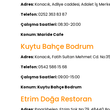
Adres:
Konacık, Adliye caddesi, Adalet İş Mer
Telefon:
0252 363 83 87
Çalışma Saatleri:
08:30-20:00
Konum:
Maride Cafe
Kuytu Bahçe Bodrum
Adres:
Konacık, Fatih Sultan Mehmet Cd. No:
Telefon:
0542 586 15 68
Çalışma Saatleri:
09:00-15:00
Konum:
Kuytu Bahçe Bodrum
Etrim Doğa Restoran
Adres:
Pınarlıbelen, Etrim Sok No:79, 48440 