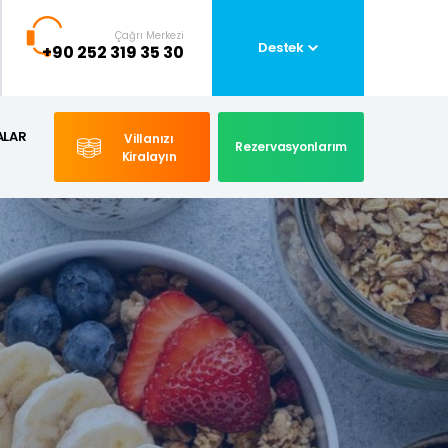
Çağrı Merkezi
Destek
+90 252 319 35 30
ALAR
Villanızı
Rezervasyonlarım
Kiralayın