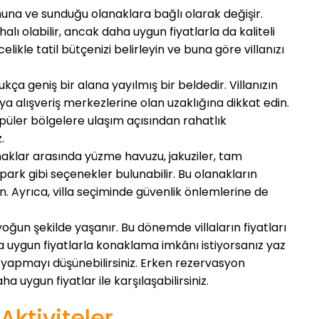
onumuna ve sunduğu olanaklara bağlı olarak değişir.
halı olabilir, ancak daha uygun fiyatlarla da kaliteli
kle tatil bütçenizi belirleyin ve buna göre villanızı
ça geniş bir alana yayılmış bir beldedir. Villanızın
 alışveriş merkezlerine olan uzaklığına dikkat edin.
püler bölgelere ulaşım açısından rahatlık
.
lanaklar arasında yüzme havuzu, jakuziler, tam
ark gibi seçenekler bulunabilir. Bu olanakların
yin. Ayrıca, villa seçiminde güvenlik önlemlerine de
yoğun şekilde yaşanır. Bu dönemde villaların fiyatları
ha uygun fiyatlarla konaklama imkânı istiyorsanız yaz
 yapmayı düşünebilirsiniz. Erken rezervasyon
 uygun fiyatlar ile karşılaşabilirsiniz.
Aktiviteler