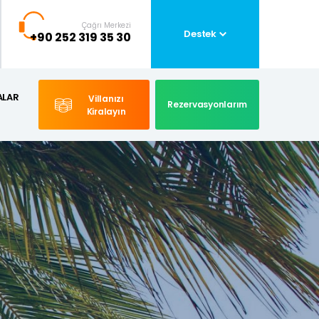
Çağrı Merkezi
Destek
+90 252 319 35 30
ALAR
Villanızı
Rezervasyonlarım
Kiralayın