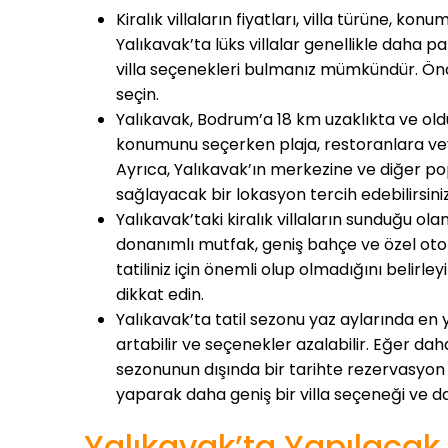
Kiralık villaların fiyatları, villa türüne, k
Yalıkavak’ta lüks villalar genellikle daha pa
villa seçenekleri bulmanız mümkündür. Önceli
seçin.
Yalıkavak, Bodrum’a 18 km uzaklıkta ve olduk
konumunu seçerken plaja, restoranlara veya
Ayrıca, Yalıkavak’ın merkezine ve diğer po
sağlayacak bir lokasyon tercih edebilirsiniz
Yalıkavak’taki kiralık villaların sunduğu o
donanımlı mutfak, geniş bahçe ve özel otop
tatiliniz için önemli olup olmadığını belirle
dikkat edin.
Yalıkavak’ta tatil sezonu yaz aylarında en 
artabilir ve seçenekler azalabilir. Eğer da
sezonunun dışında bir tarihte rezervasyon
yaparak daha geniş bir villa seçeneği ve daha
Yalıkavak’ta Yapılacak 