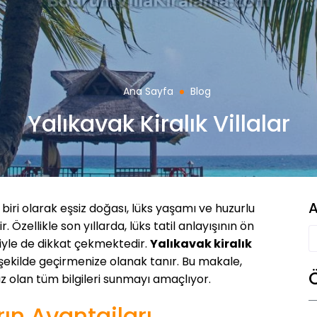
Ana Sayfa
Blog
Yalıkavak Kiralık Villalar
A
biri olarak eşsiz doğası, lüks yaşamı ve huzurlu
. Özellikle son yıllarda, lüks tatil anlayışının ön
riyle de dikkat çekmektedir.
Yalıkavak kiralık
 şekilde geçirmenize olanak tanır. Bu makale,
ız olan tüm bilgileri sunmayı amaçlıyor.
rın Avantajları