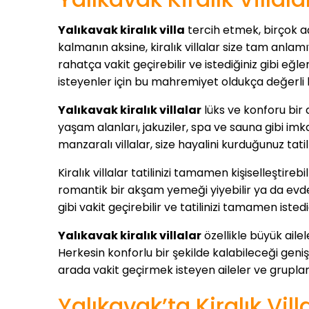
Yalıkavak kiralık villa
tercih etmek, birçok açı
kalmanın aksine, kiralık villalar size tam anl
rahatça vakit geçirebilir ve istediğiniz gibi eğl
isteyenler için bu mahremiyet oldukça değerli bi
Yalıkavak kiralık villalar
lüks ve konforu bir
yaşam alanları, jakuziler, spa ve sauna gibi imkan
manzaralı villalar, size hayalini kurduğunuz tati
Kiralık villalar tatilinizi tamamen kişiselleştireb
romantik bir akşam yemeği yiyebilir ya da evde 
gibi vakit geçirebilir ve tatilinizi tamamen istedi
Yalıkavak kiralık villalar
özellikle büyük aile
Herkesin konforlu bir şekilde kalabileceği geniş al
arada vakit geçirmek isteyen aileler ve gruplar 
Yalıkavak’ta Kiralık Vil