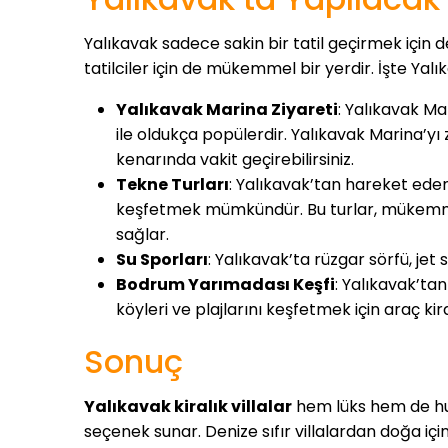
Yalıkavak sadece sakin bir tatil geçirmek için
tatilciler için de mükemmel bir yerdir. İşte Yal
Yalıkavak Marina Ziyareti
: Yalıkavak Ma
ile oldukça popülerdir. Yalıkavak Marina’yı 
kenarında vakit geçirebilirsiniz.
Tekne Turları
: Yalıkavak’tan hareket eden
keşfetmek mümkündür. Bu turlar, mükemme
sağlar.
Su Sporları
: Yalıkavak’ta rüzgar sörfü, jet 
Bodrum Yarımadası Keşfi
: Yalıkavak’ta
köyleri ve plajlarını keşfetmek için araç kira
Sonuç
Yalıkavak kiralık villalar
hem lüks hem de huzu
seçenek sunar. Denize sıfır villalardan doğa içi