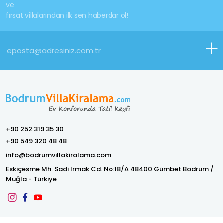
ve
fırsat villalarından ilk sen haberdar ol!
+90 252 319 35 30
+90 549 320 48 48
info@bodrumvillakiralama.com
Eskiçesme Mh. Sadi Irmak Cd. No:18/A 48400 Gümbet Bodrum /
Muğla - Türkiye