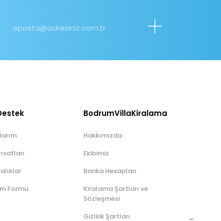
Destek
BodrumVillaKiralama
larım
Hakkımızda
rsatları
Ekibimiz
ralıklar
Banka Hesapları
rim Formu
Kiralama Şartları ve
Sözleşmesi
Gizlilik Şartları