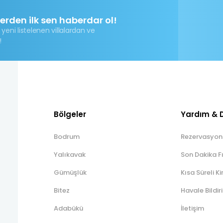
lerden ilk sen haberdar ol!
 yeni listelenen villalardan ve
!
Bölgeler
Yardım & 
Bodrum
Rezervasyon
Yalıkavak
Son Dakika Fı
Gümüşlük
Kısa Süreli Ki
Bitez
Havale Bildi
Adabükü
İletişim