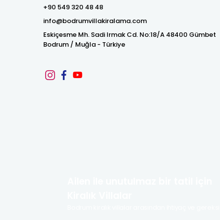
+90 549 320 48 48
info@bodrumvillakiralama.com
Eskiçesme Mh. Sadi Irmak Cd. No:18/A 48400 Gümbet
Bodrum / Muğla - Türkiye
Ailen ile unutulmaz bir tatil için
Kiralık Villalar
Bodrum kiralık villalar arasından ihtiyaç ve gereksi