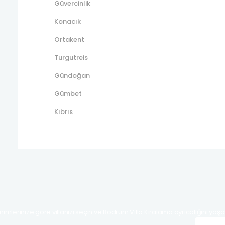
Güvercinlik
Konacık
Ortakent
Turgutreis
Gündoğan
Gümbet
Kıbrıs
nimlerinize göre villanızı seçin ve Bodrum Villa Kiralama ayrıcalığını yaşa