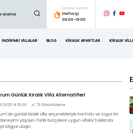
Çalışma Saatleri
Hafta içi
09:00-19:00
İNDIRIMLI VILLALAR
BLOG
KIRALIK APARTLAR
KIRALIK VILL
um Günlük Kiralık Villa Alternatifleri
01.2025 14:15:00
73 Görüntüleme
um'da günlük kiralık villa seçenekleriyle konforlu ve özgür bir
l deneyimi yaşayın. Farklı bütçelere uygun villalar hakkında
lı bilgiye ulaşın.