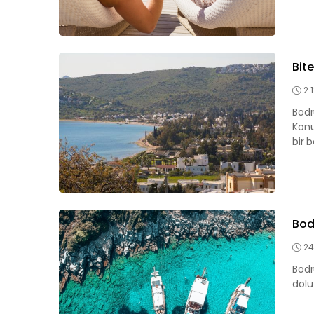
Bit
2.
Bodr
Konu
bir b
Bod
24
Bodr
dolu