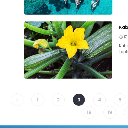
Kab
17
Kaba
topl
1
2
3
4
5
18
19