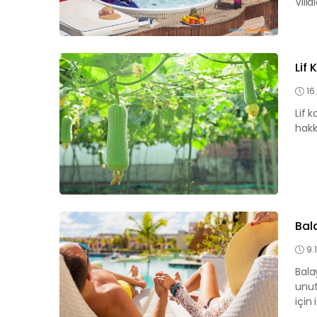
Villa
Lif
16
Lif k
hakk
Bal
9.
Bala
unut
için 