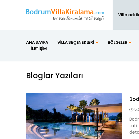
ANA SAYFA
VILLA SEÇENEKLERI
BÖLGELER
İLETIŞIM
Bloglar Yazıları
Bodr
5.
Bodr
tati
detay