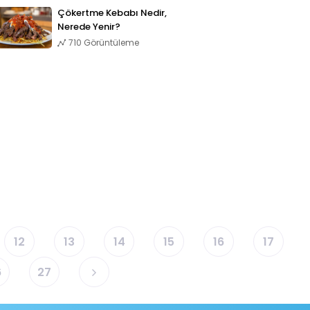
Çökertme Kebabı Nedir,
Nerede Yenir?
710 Görüntüleme
12
13
14
15
16
17
6
27