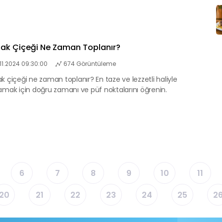
ak Çiçeği Ne Zaman Toplanır?
.11.2024 09:30:00
674 Görüntüleme
k çiçeği ne zaman toplanır? En taze ve lezzetli haliyle
amak için doğru zamanı ve püf noktalarını öğrenin.
6
7
8
9
10
11
20
21
22
23
24
25
2