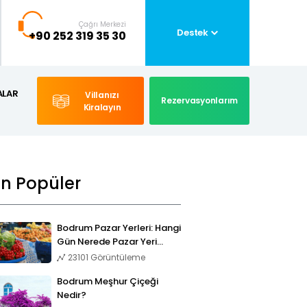
Çağrı Merkezi
Destek
+90 252 319 35 30
ALAR
Villanızı
Rezervasyonlarım
Kiralayın
En Popüler
Bodrum Pazar Yerleri: Hangi
Gün Nerede Pazar Yeri
Kuruluyor?
23101 Görüntüleme
Bodrum Meşhur Çiçeği
Nedir?