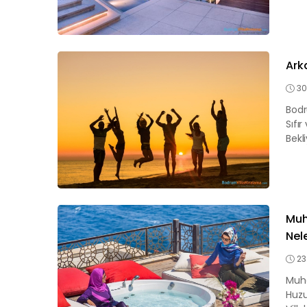
Arka
30
Bodr
Sıfır
Bekli
Muha
Nel
23
Muha
Huzu