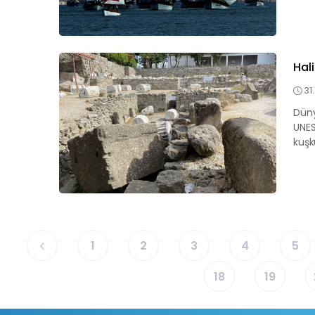
Hal
31
Düny
UNES
kuşk
1
2
3
4
5
18
19