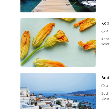
Kab
14
Kaba
kalo
Bodr
13
Bodru
dene