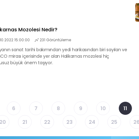
ikarnas Mozolesi Nedir?
.10.2022 15:00:00
231 Görüntüleme
anın sanat tarihi bakımından yedi harikasından biri sayılan ve
CO mirası içerisinde yer alan Halikarnas mozolesi hiç
usuz büyük önem taşıyor.
6
7
8
9
10
11
20
21
22
23
24
25
2