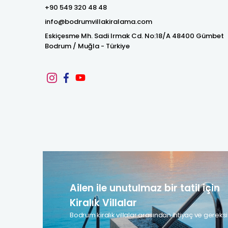
+90 549 320 48 48
info@bodrumvillakiralama.com
Eskiçesme Mh. Sadi Irmak Cd. No:18/A 48400 Gümbet
Bodrum / Muğla - Türkiye
Ailen ile unutulmaz bir tatil için
Kiralık Villalar
Bodrum kiralık villalar arasından ihtiyaç ve gereksi