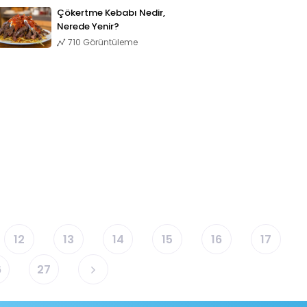
Çökertme Kebabı Nedir,
Nerede Yenir?
710 Görüntüleme
12
13
14
15
16
17
6
27