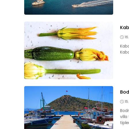
Kab
16
Kaba
Kaba
Bod
15
Bodr
vill
tiple