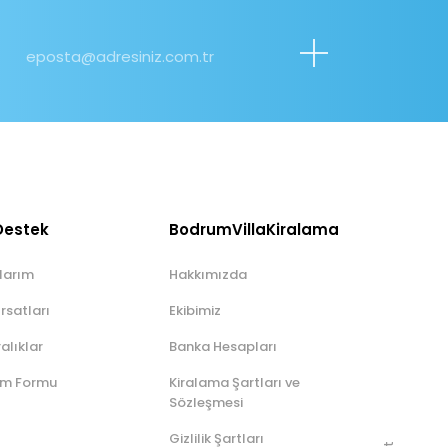
Destek
BodrumVillaKiralama
larım
Hakkımızda
rsatları
Ekibimiz
ralıklar
Banka Hesapları
rim Formu
Kiralama Şartları ve
Sözleşmesi
Gizlilik Şartları