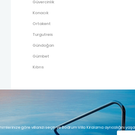
Güvercinlik
Konacık
Ortakent
Turgutreis
Gündoğan
Gümbet
Kıbrıs
nimlerinize göre villanızı seçin ve Bodrum Villa Kiralama ayrıcalığını yaşa