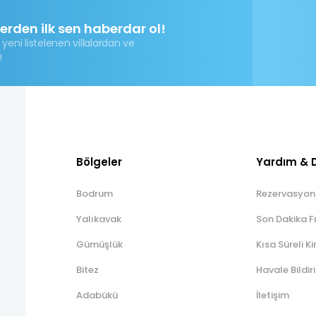
lerden ilk sen haberdar ol!
 yeni listelenen villalardan ve
!
Bölgeler
Yardım & 
Bodrum
Rezervasyon
Yalıkavak
Son Dakika Fı
Gümüşlük
Kısa Süreli Ki
Bitez
Havale Bildi
Adabükü
İletişim