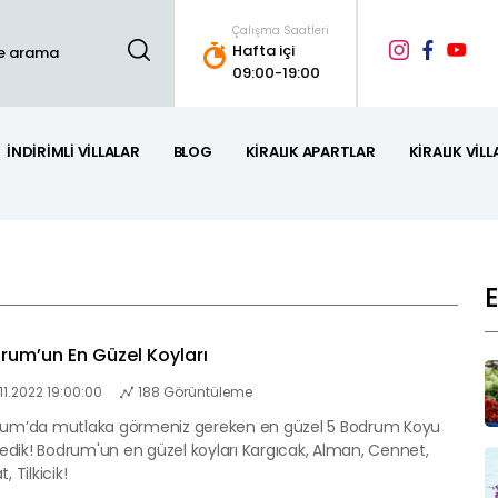
Çalışma Saatleri
Hafta içi
09:00-19:00
İNDIRIMLI VILLALAR
BLOG
KIRALIK APARTLAR
KIRALIK VILL
rum’un En Güzel Koyları
.11.2022 19:00:00
188 Görüntüleme
um’da mutlaka görmeniz gereken en güzel 5 Bodrum Koyu
eledik! Bodrum'un en güzel koyları Kargıcak, Alman, Cennet,
, Tilkicik!