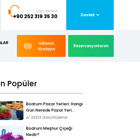
Çağrı Merkezi
Destek
+90 252 319 35 30
ALAR
Villanızı
Rezervasyonlarım
Kiralayın
En Popüler
Bodrum Pazar Yerleri: Hangi
Gün Nerede Pazar Yeri
Kuruluyor?
23103 Görüntüleme
Bodrum Meşhur Çiçeği
Nedir?