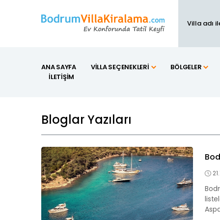
ANA SAYFA
VILLA SEÇENEKLERI
BÖLGELER
İLETIŞIM
Bloglar Yazıları
Bod
21
Bodr
list
Aspat