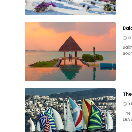
Bala
10
Balay
Bodr
The
9.
The 
ERA 