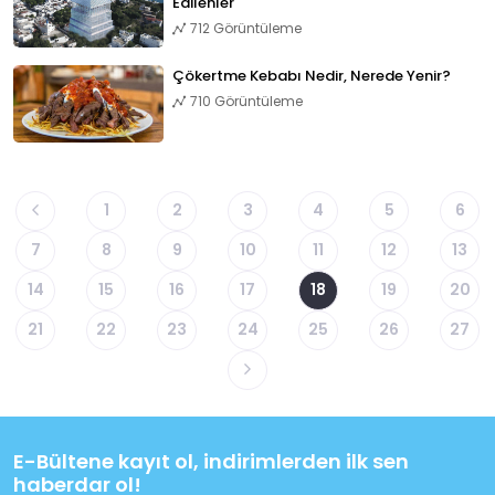
Edilenler
712 Görüntüleme
Çökertme Kebabı Nedir, Nerede Yenir?
710 Görüntüleme
1
2
3
4
5
6
7
8
9
10
11
12
13
14
15
16
17
18
19
20
21
22
23
24
25
26
27
E-Bültene kayıt ol, indirimlerden ilk sen
haberdar ol!