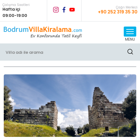
Çalışma Saatleri
Çağrı Merkezi
Hafta içi
+90 252 319 35 30
09:00-19:00
MENU
Bloglar Yazıları