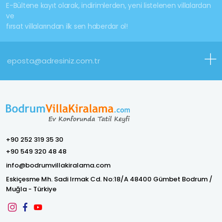
E-Bültene kayıt olarak, indirimlerden, yeni listelenen villalardan
ve
fırsat villalarından ilk sen haberdar ol!
+90 252 319 35 30
+90 549 320 48 48
info@bodrumvillakiralama.com
Eskiçesme Mh. Sadi Irmak Cd. No:18/A 48400 Gümbet Bodrum /
Muğla - Türkiye