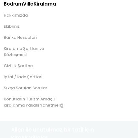
BodrumVillaKiralama
Hakkımızda
Ekibimiz
Banka Hesapları
Kiralama Şartları ve
Sözleşmesi
Gizlilik Şartları
İptal / İade Şartları
Sıkça Sorulan Sorular
Konutların Turizm Amaçlı
Kiralanma Yasası Yönetmeliği
Ailen ile unutulmaz bir tatil için
Kiralık Villalar