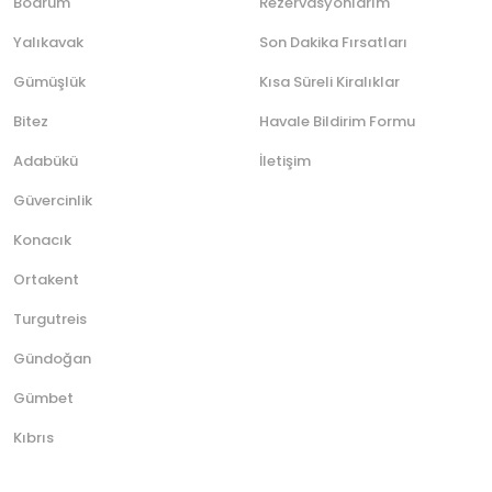
Bodrum
Rezervasyonlarım
Yalıkavak
Son Dakika Fırsatları
Gümüşlük
Kısa Süreli Kiralıklar
Bitez
Havale Bildirim Formu
Adabükü
İletişim
Güvercinlik
Konacık
Ortakent
Turgutreis
Gündoğan
Gümbet
Kıbrıs