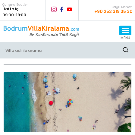
Çalışma Saatleri
Çağrı Merkezi
Hafta içi
+90 252 319 35 30
09:00-19:00
MENU
Bloglar Yazıları