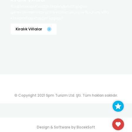
Bodrum kiralık villalar arasından ihtiyaç ve
gereksinimlerinize göre villanızı seçin ve Bodrum Villa
Kiralama ayrıcalığını yaşayın.
Kiralık Villalar
© Copyright 2021 Spm Turizm Ltd. Şti. Tüm hakları saklıdır.
Design & Software by
BocekSoft