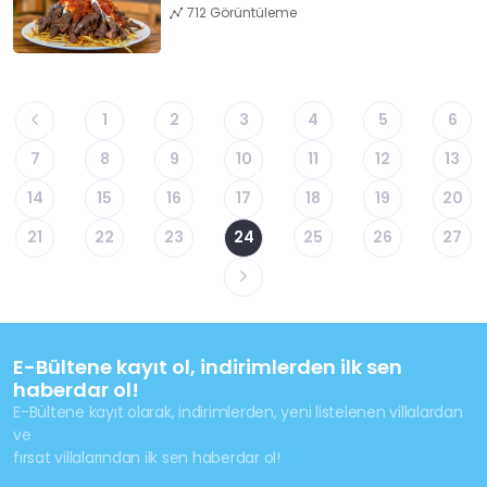
712 Görüntüleme
1
2
3
4
5
6
7
8
9
10
11
12
13
14
15
16
17
18
19
20
21
22
23
24
25
26
27
E-Bültene kayıt ol, indirimlerden ilk sen
haberdar ol!
E-Bültene kayıt olarak, indirimlerden, yeni listelenen villalardan
ve
fırsat villalarından ilk sen haberdar ol!