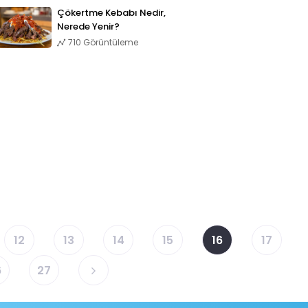
Çökertme Kebabı Nedir,
Nerede Yenir?
710 Görüntüleme
12
13
14
15
16
17
6
27