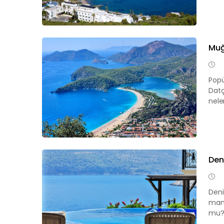
Muğl
Popü
Datç
nele
Deni
Deni
manz
mu