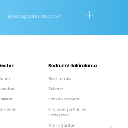
Destek
BodrumVillaKiralama
larım
Hakkımızda
rsatları
Ekibimiz
ralıklar
Banka Hesapları
rim Formu
Kiralama Şartları ve
Sözleşmesi
Gizlilik Şartları