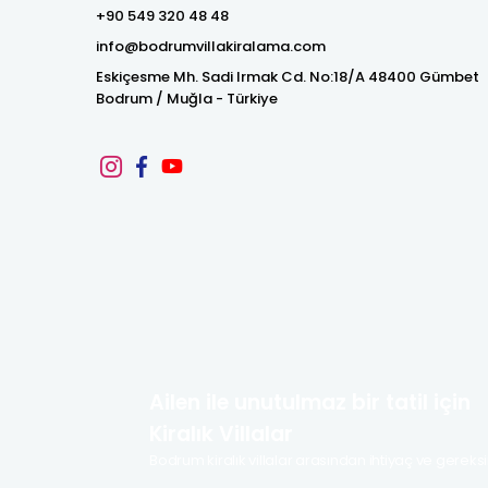
+90 549 320 48 48
info@bodrumvillakiralama.com
Eskiçesme Mh. Sadi Irmak Cd. No:18/A 48400 Gümbet
Bodrum / Muğla - Türkiye
Ailen ile unutulmaz bir tatil için
Kiralık Villalar
Bodrum kiralık villalar arasından ihtiyaç ve gereksi