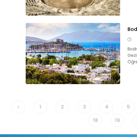
Bod
Bodr
Gezi
Öğre
1
2
3
4
5
18
19