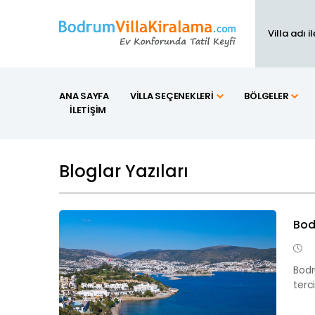
ANA SAYFA
VILLA SEÇENEKLERI
BÖLGELER
İLETIŞIM
Bloglar Yazıları
Bod
Bodr
terc