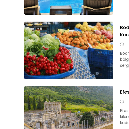
Bod
Kur
Bodr
bölg
serg
Efes
Efes
kilom
kada