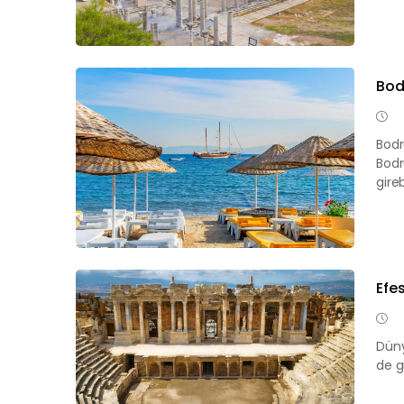
Bod
Bodr
Bodr
gireb
Efes
Düny
de g