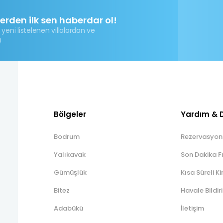
lerden ilk sen haberdar ol!
 yeni listelenen villalardan ve
!
Bölgeler
Yardım & 
Bodrum
Rezervasyon
Yalıkavak
Son Dakika Fı
Gümüşlük
Kısa Süreli Ki
Bitez
Havale Bildi
Adabükü
İletişim