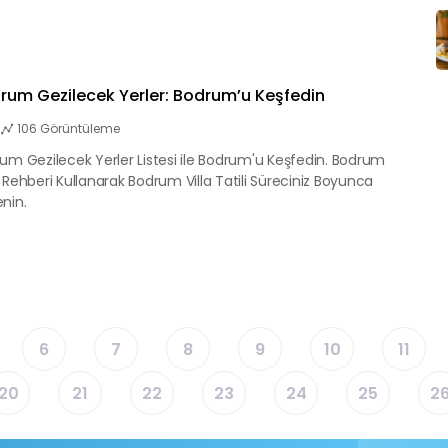
rum Gezilecek Yerler: Bodrum’u Keşfedin
106 Görüntüleme
um Gezilecek Yerler Listesi ile Bodrum'u Keşfedin. Bodrum
 Rehberi Kullanarak Bodrum Villa Tatili Süreciniz Boyunca
nin.
6
7
8
9
10
11
20
21
22
23
24
25
2