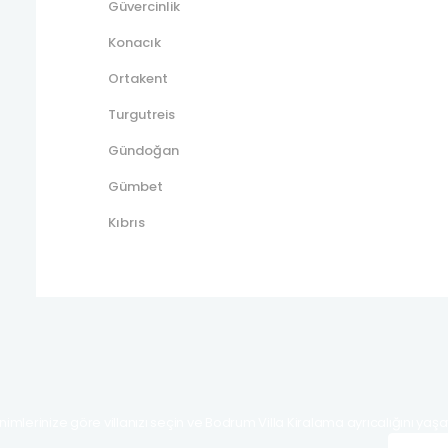
Güvercinlik
Konacık
Ortakent
Turgutreis
Gündoğan
Gümbet
Kıbrıs
nimlerinize göre villanızı seçin ve Bodrum Villa Kiralama ayrıcalığını yaşa