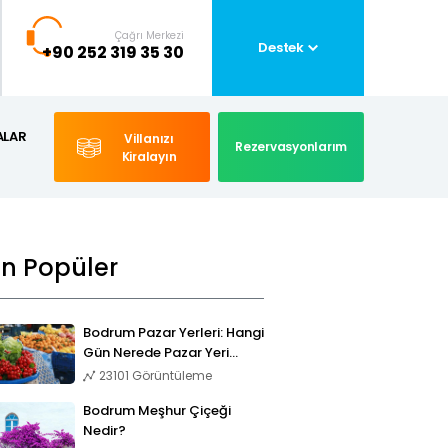
Çağrı Merkezi
Destek
+90 252 319 35 30
ALAR
Villanızı
Rezervasyonlarım
Kiralayın
En Popüler
Bodrum Pazar Yerleri: Hangi
Gün Nerede Pazar Yeri
Kuruluyor?
23101 Görüntüleme
Bodrum Meşhur Çiçeği
Nedir?